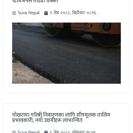
डिभिजनले तोड्यो ठेक्का
Suva Nepal
९ जेष्ठ २०८२, बिहीबार ०८:१६
पोखरामा गरिबी निवारणका लागि सीपमूलक तालिम
प्रभावकारी, नयाँ उद्यमीहरू लाभान्वित
Suva Nepal
६ जेष्ठ २०८२, सोमबार १६:५९