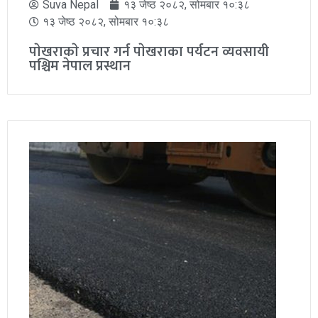
Suva Nepal
१३ जेष्ठ २०८२, सोमबार १०:३८
१३ जेष्ठ २०८२, सोमबार १०:३८
पाेखराकाे प्रचार गर्न पाेखराका पर्यटन व्यवसायी
पश्चिम नेपाल प्रस्थान