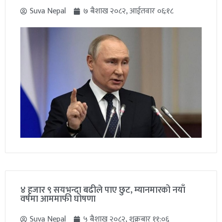
Suva Nepal
७ बैशाख २०८२, आईतवार ०६:१८
४ हजार ९ सयभन्दा बढीले पाए छुट, म्यानमारको नयाँ
वर्षमा आममाफी घोषणा
Suva Nepal
५ बैशाख २०८२, शुक्रबार ११:०६