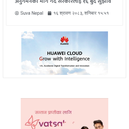
अनुगमनको माग गर्दै सरकारलाई १६ बुँदे सुझाव
Suva Nepal
१६ श्रावण २०८३, शनिबार १५:५१