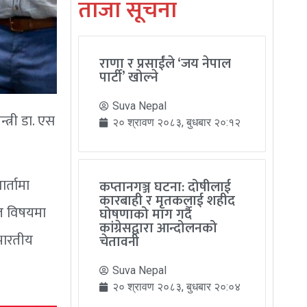
ताजा सूचना
राणा र प्रसाईंले ‘जय नेपाल
पार्टी’ खोल्ने
Suva Nepal
त्री डा. एस
२० श्रावण २०८३, बुधबार २०:१२
र्तामा
कप्तानगञ्ज घटना: दोषीलाई
कारबाही र मृतकलाई शहीद
यत विषयमा
घोषणाको माग गर्दै
कांग्रेसद्वारा आन्दोलनको
 भारतीय
चेतावनी
Suva Nepal
२० श्रावण २०८३, बुधबार २०:०४