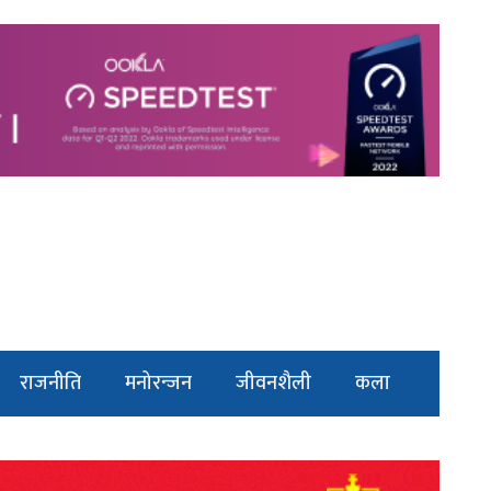
राजनीति
मनोरन्जन
जीवनशैली
कला