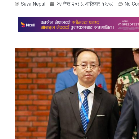
Suva Nepal
२४ जेष्ठ २०८३, आईतवार १९:५८
No Co